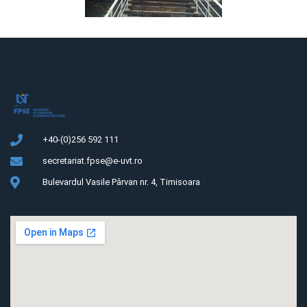
+40-(0)256 592 111
secretariat.fpse@e-uvt.ro
Bulevardul Vasile Pârvan nr. 4, Timisoara