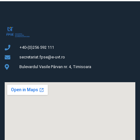
+40-(0)256 592 111
secretariat.fpse@e-uvt.ro
Bulevardul Vasile Pârvan nr. 4, Timisoara